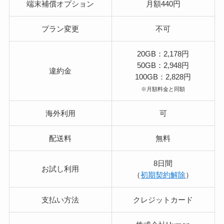
端末補償オプション
月額440円
プラン変更
不可
20GB：2,178円
50GB：2,948円
違約金
100GB：2,828円
※月額料金と同額
海外利用
可
配送料
無料
8日間
お試し利用
（
初期契約解除
）
支払い方法
クレジットカード