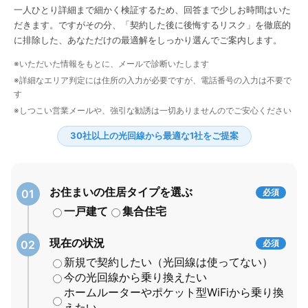
一人ひとり詳細まで細かく検証するため、回答まで少しお時間はいた
だきます。ですがその分、「契約した後に後悔するリスク」を徹底的
に排除した、あなただけの最適解をしっかり選んでご案内します。
※いただいた情報をもとに、メールで診断いたします
※詳細なエリア判定には住所の入力が必要ですが、電話番号の入力は不要で
す
※しつこい営業メールや、強引な勧誘は一切ありませんのでご安心ください
30社以上の光回線から最適な1社をご提案
お住まいの住居タイプを選ぶ
必須
一戸建て
集合住宅
現在の状況
必須
新規で契約したい（光回線は使ってない）
今の光回線から乗り換えたい
ホームルーターやポケット型WiFiから乗り換
えたい