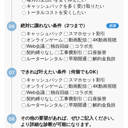
キャッシュバックを多く受け取りたい
トータルコストを安くしたい
絶対に譲れない条件（2つまで）
必須
キャッシュバック
スマホセット割引
オンラインゲーム
動画配信
4K動画視聴
Web会議
独自回線
コラボ光
契約縛りなし
工事費割引
口座振替
ルーターレンタル
早期開通
解約金負担
できれば叶えたい条件（何個でもOK）
キャッシュバック
スマホセット割引
オンラインゲーム
動画配信
4K動画視聴
Web会議
独自回線
コラボ光
契約縛りなし
工事費割引
口座振替
ルーターレンタル
早期開通
解約金負担
その他の要望があれば、ぜひご記入ください。
より詳細な診断が可能になります。