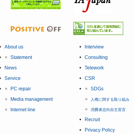
About us
Interview
Statement
Consulting
News
Telework
Service
CSR
PC repair
SDGs
Media management
人権に関する取り組み
Internet line
消費者志向自主宣言
Recruit
Privacy Policy