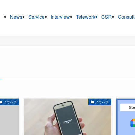
News
Service
Interview
Telework
CSR
Consult
ノウハウ
ノウハウ