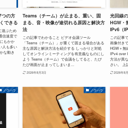
7つの方
Teams（チーム）が止まる、重い、固
光回線
くできる
まる、音・映像が途切れる原因と解決方
HGW・
法
IPv6（IP
に遊ぶため
通信速度で
この記事でわかること ビデオ会議ツール
この記事
いにもかか
「Teams（チーム）」が重くて固まる場合がある
画像付きで
い人も多い
主な原因と解決方法を紹介する しっかりと対処
HGW＋無線
らかな動き
してオンラインミーティングを有意義なものにし
IPv4 ov
よう Teams（チーム）で会議をしてると、たび
方法が異
たび画面が止まってしまいま...
さい。 上
2026年8月3日
2026年8
ノウハウ
ノウハウ