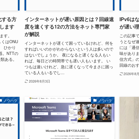
化する方
インターネットが遅い原因とは？回線速
IPv6は
します
度を速くする12の方法をネット専門家
が遅い
が解説
します。
この記事で
くはONU
うとなぜ速
インターネットが遅くて困っているけれど、何を
。 ひかり
には「通信
すればいいのかがわからないという人は多いので
。NTTの
味がありま
はないでしょうか。 夜になると遅くなる人もい
種類ある。
信方式」の
れば、毎日どの時間帯でも遅い人もいます。 い
回線のおす
つもは速いけれど、急に遅くなって今まさに困っ
ている人もいるでし...
2026年8
2026年8月3日
ノウハウ
ノウハウ