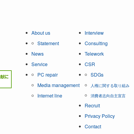
About us
Interview
Statement
Consulting
News
Telework
Service
CSR
PC repair
SDGs
Media management
人権に関する取り組み
Internet line
消費者志向自主宣言
Recruit
Privacy Policy
Contact