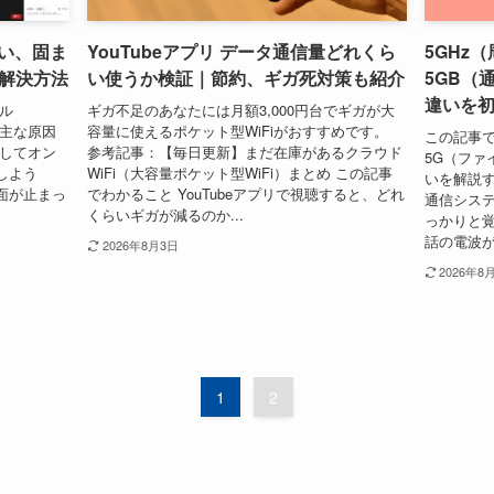
重い、固ま
YouTubeアプリ データ通信量どれくら
5GHz
解決方法
い使うか検証｜節約、ギガ死対策も紹介
5GB（
違いを
ル
ギガ不足のあなたには月額3,000円台でギガが大
 主な原因
容量に使えるポケット型WiFiがおすすめです。
この記事で
処してオン
参考記事：【毎日更新】まだ在庫があるクラウド
5G（ファ
しよう
WiFi（大容量ポケット型WiFi）まとめ この記事
いを解説す
面が止まっ
でわかること YouTubeアプリで視聴すると、どれ
通信システ
くらいギガが減るのか...
っかりと覚
話の電波が
2026年8月3日
2026年8
1
2