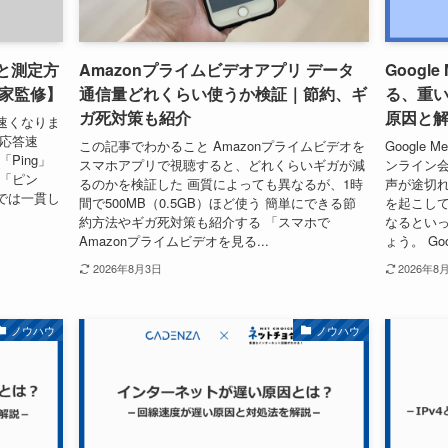
度と測定方
Amazonプライムビデオアプリ データ
Google
家監修】
通信量どれくらい使うか検証｜節約、ギ
る、重
ガ死対策も紹介
原因と
ば速くなりま
「応答速
この記事でわかること Amazonプライムビデオを
Google 
Ping」
スマホアプリで視聴すると、どれくらいギガが減
ンライン
」「ピン
るのかを検証した 画質によっても異なるが、1時
声が途切れ
では一貫し
間で500MB（0.5GB）ほど使う 簡単にできる節
を起こし
約方法やギガ死対策も紹介する 「スマホで
なるとい
Amazonプライムビデオを見る...
ょう。 Goog
2026年8月3日
2026年8
ノウハウ
ノウハウ