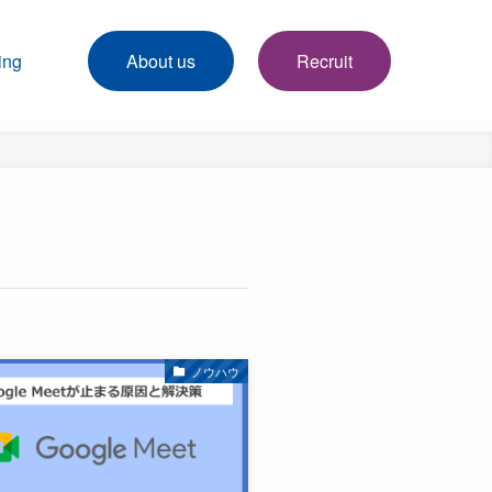
ing
About us
Recruit
ノウハウ