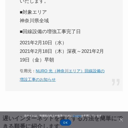
いたします。
■対象エリア
神奈川県全域
■回線設備の増強工事完了日
2021年2月10日（水）
2021年2月18日（木）深夜～2021年2月
19日（金）早朝
引用元：
NURO 光（神奈川エリア）回線設備の
増設工事のお知らせ
当サイトは、利便性の向上や改善のために
Cookie
を利用しています。
遅いインターネットを速くする方法を簡単にで
OK
きる順番に紹介します