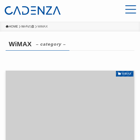
HOME
Wi-Fiの森
WiMAX
WiMAX
– category –
WiMAX