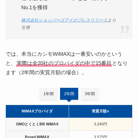
No.1を獲得
株式会社ショッパーズアイのプレスリリース
より
引用
では、本当にカシモWiMAXは一番安いのかという
と、
実際は全20社のプロバイダの中で15番目
となり
ます（2年間の実質月額の場合）。
1年間
2年間
3年間
WiMAXプロバイダ
実質月額
※
GMOとくとくBB WiMAX
3,340円
Broad WiMAX
3,575円