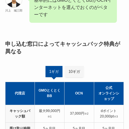
基本的にはGMOとくとくBBかOCNイ
ンターネットを選んでおくのがベタ
川上 城三郎
ーです
申し込む窓口によってキャッシュバック特典が
異なる
1ギガ
10ギガ
公式
GMOとくとく
代理店
OCN
オンラインシ
BB
ョップ
キャッシュバ
最大99,000円
dポイント
37,000円
※2
ック額
20,000pt
※1
※3
受け取り時期
5ヶ月目
5ヶ月目
5ヶ月目