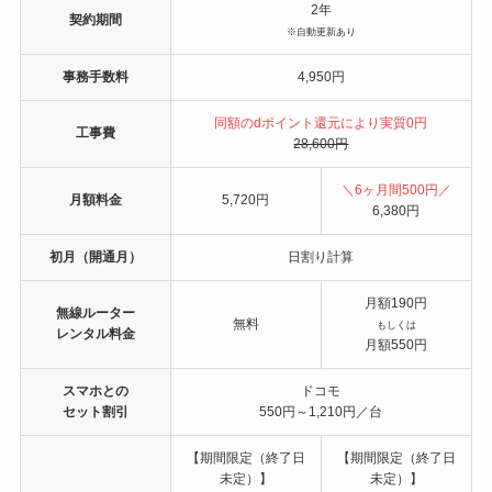
2年
契約期間
※自動更新あり
事務手数料
4,950円
同額のdポイント還元により実質
0円
工事費
28,600円
＼6ヶ月間500円／
月額料金
5,720円
6,380円
初月（開通月）
日割り計算
月額190円
無線ルーター
無料
もしくは
レンタル料金
月額550円
スマホとの
ドコモ
セット割引
550円～1,210円／台
【期間限定（終了日
【期間限定（終了日
未定）】
未定）】