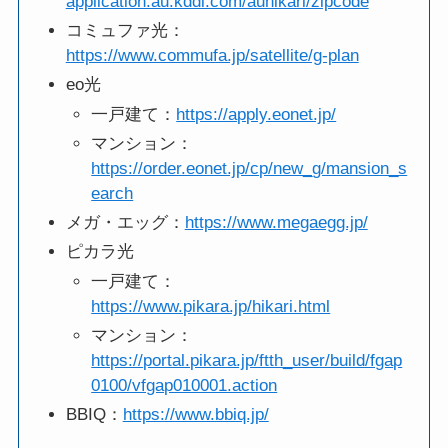
application.au.kddi.com/auhikari/zipcode
コミュファ光：
https://www.commufa.jp/satellite/g-plan
eo光
一戸建て：
https://apply.eonet.jp/
マンション：
https://order.eonet.jp/cp/new_g/mansion_s
earch
メガ・エッグ：
https://www.megaegg.jp/
ピカラ光
一戸建て：
https://www.pikara.jp/hikari.html
マンション：
https://portal.pikara.jp/ftth_user/build/fgap
0100/vfgap010001.action
BBIQ：
https://www.bbiq.jp/