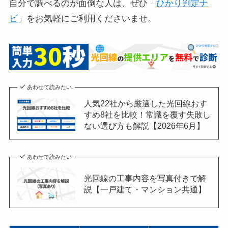
自分で調べるのが面倒な人は、ぜひ「
ひかり判定ナ
ビ
」をお気軽にご利用くださいませ。
あわせて読みたい
人気22社から厳選した光回線おす
すめ8社を比較！常識を覆す失敗し
ない選び方も解説【2026年6月】
あわせて読みたい
光回線の工事内容を写真付きで解
説【一戸建て・マンション共通】