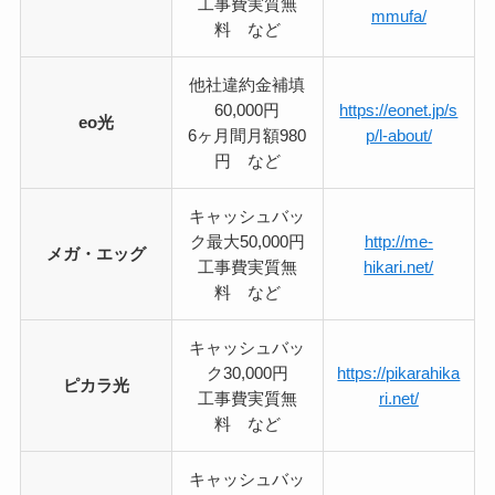
工事費実質無
mmufa/
料 など
他社違約金補填
60,000円
https://eonet.jp/s
eo光
6ヶ月間月額980
p/l-about/
円 など
キャッシュバッ
ク最大50,000円
http://me-
メガ・エッグ
工事費実質無
hikari.net/
料 など
キャッシュバッ
ク30,000円
https://pikarahika
ピカラ光
工事費実質無
ri.net/
料 など
キャッシュバッ