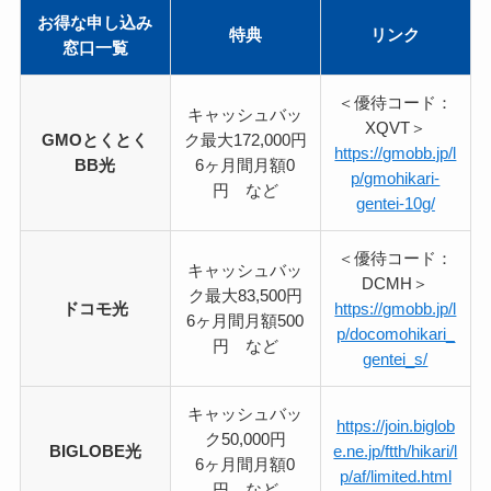
お得な申し込み
特典
リンク
窓口一覧
＜優待コード：
キャッシュバッ
XQVT＞
GMOとくとく
ク最大172,000円
https://gmobb.jp/l
BB光
6ヶ月間月額0
p/gmohikari-
円 など
gentei-10g/
＜優待コード：
キャッシュバッ
DCMH＞
ク最大83,500円
ドコモ光
https://gmobb.jp/l
6ヶ月間月額500
p/docomohikari_
円 など
gentei_s/
キャッシュバッ
https://join.biglob
ク50,000円
BIGLOBE光
e.ne.jp/ftth/hikari/l
6ヶ月間月額0
p/af/limited.html
円 など