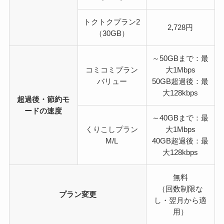
トクトクプラン2
2,728円
（30GB）
～50GBまで：最
コミコミプラン
大1Mbps
バリュー
50GB超過後：最
大128kbps
超過後・節約モ
ードの速度
～40GBまで：最
くりこしプラン
大1Mbps
M/L
40GB超過後：最
大128kbps
無料
（回数制限な
プラン変更
し・翌月から適
用）