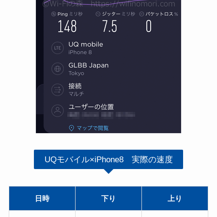
UQモバイル×iPhone8 実際の速度
日時
下り
上り