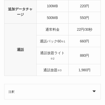
100MB
220円
追加データチャ
ージ
500MB
550円
通常料金
22円/30秒
通話パック60
660円
※1
通話
通話放題ライト
880円
※2
通話放題
1,980円
※3
注釈