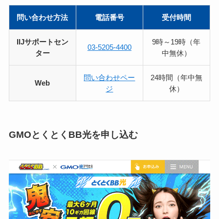
問い合わせ方法
電話番号
受付時間
IIJサポートセン
9時～19時（年
03-5205-4400
ター
中無休）
問い合わせペー
24時間（年中無
Web
ジ
休）
GMOとくとくBB光を申し込む