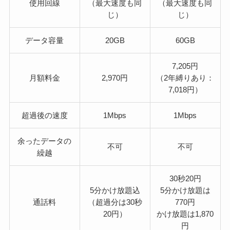
使用回線
（最大速度も同
（最大速度も同
じ）
じ）
データ容量
20GB
60GB
7,205円
月額料金
2,970円
（2年縛りあり：
7,018円）
超過後の速度
1Mbps
1Mbps
余ったデータの
不可
不可
繰越
30秒20円
5分かけ放題込
5分かけ放題は
通話料
（超過分は30秒
770円
20円）
かけ放題は1,870
円