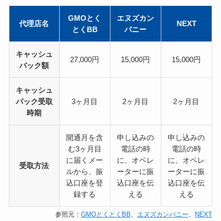
GMOとく
エヌズカン
代理店名
NEXT
とくBB
パニー
キャッシュ
27,000円
15,000円
15,000円
バック額
キャッシュ
バック受取
3ヶ月目
2ヶ月目
2ヶ月目
時期
開通月を含
申し込みの
申し込みの
む3ヶ月目
電話の時
電話の時
に届くメー
に、オペレ
に、オペレ
受取方法
ルから、振
ーターに振
ーターに振
込口座を登
込口座を伝
込口座を伝
録する
える
える
参照元：
GMOとくとくBB
、
エヌズカンパニー
、
NEXT