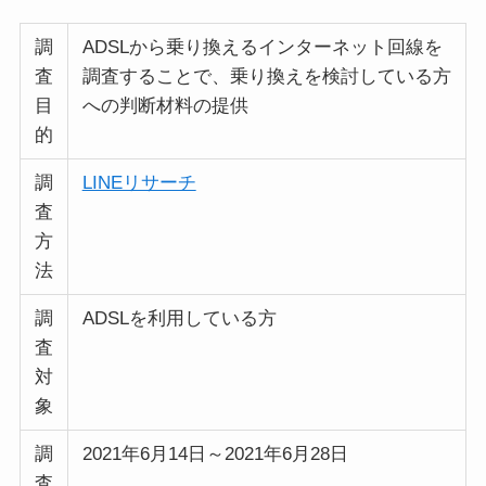
調
ADSLから乗り換えるインターネット回線を
査
調査することで、乗り換えを検討している方
目
への判断材料の提供
的
調
LINEリサーチ
査
方
法
調
ADSLを利用している方
査
対
象
調
2021年6月14日～2021年6月28日
査