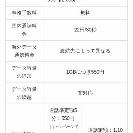
事務手数料
無料
国内通話料
22円/30秒
金
海外データ
渡航先によって異なる
通信料金
データ容量
1GBにつき550円
の追加
データ容量
非対応
の繰越
通話準定額5
分：550円
（キャンペーンで
通話定額：1,10