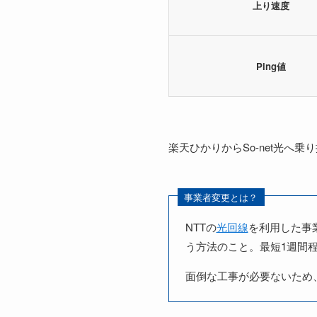
上り速度
Ping値
楽天ひかりからSo-net光へ
事業者変更とは？
NTTの
光回線
を利用した事
う方法のこと。最短1週間
面倒な工事が必要ないため