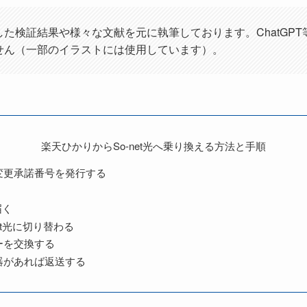
た検証結果や様々な文献を元に執筆しております。ChatGPT
せん（一部のイラストには使用しています）。
楽天ひかりからSo-net光へ乗り換える方法と手順
変更承諾番号を発行する
届く
et光に切り替わる
ーを交換する
器があれば返送する