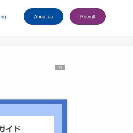
ing
About us
Recruit