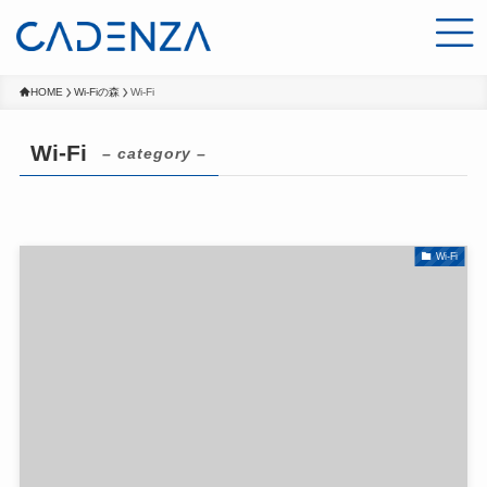
HOME
Wi-Fiの森
Wi-Fi
Wi-Fi
– category –
Wi-Fi