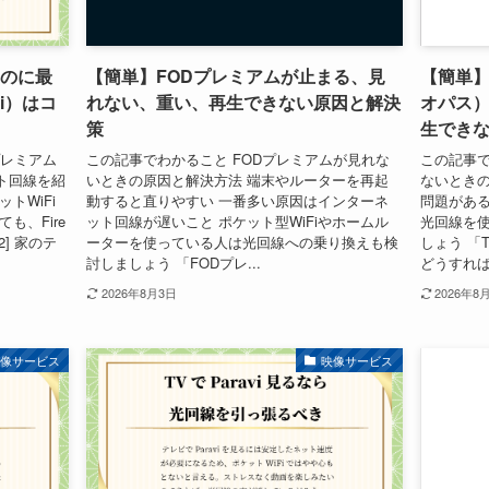
るのに最
【簡単】FODプレミアムが止まる、見
【簡単】
i）はコ
れない、重い、再生できない原因と解決
オパス
策
生でき
プレミアム
この記事でわかること FODプレミアムが見れな
この記事で
ト回線を紹
いときの原因と解決方法 端末やルーターを再起
ないときの
トWiFi
動すると直りやすい 一番多い原因はインターネ
問題がある
も、Fire
ット回線が遅いこと ポケット型WiFiやホームル
光回線を
a2] 家のテ
ーターを使っている人は光回線への乗り換えも検
しょう 「
討しましょう 「FODプレ...
どうすればい
2026年8月3日
2026年8
映像サービス
映像サービス