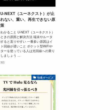
U-NEXT（ユーネクスト）が止
見れない、重い、再生できない原
決策
わかること U-NEXT（ユーネクスト）
ときの原因と解決方法 端末やルータ
すると直りやすい 一番多い原因はイ
ト回線が遅いこと ポケット型WiFiや
ーターを使っている人は光回線への乗り
ましょう ...
月3日
映像サービス