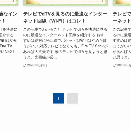
最適なイン
テレビでdTVを見るのに最適なインター
テレビで
レ！
ネット回線（Wi-Fi）はコレ！
ーネット
XTを快適に
この記事でわかること テレビでdTVを快適に見る
この記事で
紹介する
のに最適なインターネット回線を紹介する おす
るのに最適
iFiはやめ
すめは絶対に光回線でポケット型WiFiはやめたほ
すすめは絶
e TV
うがいい 対応テレビでなくても、Fire TV Stickが
ほうがいい 
-NEXT
あれば大丈夫です 家のテレビでdTVを見ようと思
があれば大
うと、光回線が必...
と思うと、
2026年8月3日
2026年8
1
2