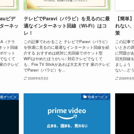
auビデ
テレビでParavi（パラビ）を見るのに最
【簡単】
ターネッ
適なインターネット回線（Wi-Fi）はコ
れない
レ！
策
SA（テラ
この記事でわかること テレビでParavi（パラビ）
この記事で
ネット回線
を快適に見るのに最適なインターネット回線を紹
いときの原
でポケット
介する おすすめは絶対に光回線でポケット型
に問題があ
ビでなくて
WiFiはやめたほうがいい 対応テレビでなくて
旧光回線
す 家のテレビ
も、Fire TV Stickがあれば大丈夫です 家のテレビ
ましょう 
でParavi（パラビ）を...
ない…どう
2026年8月3日
2026年8
映像サービス
映像サービス