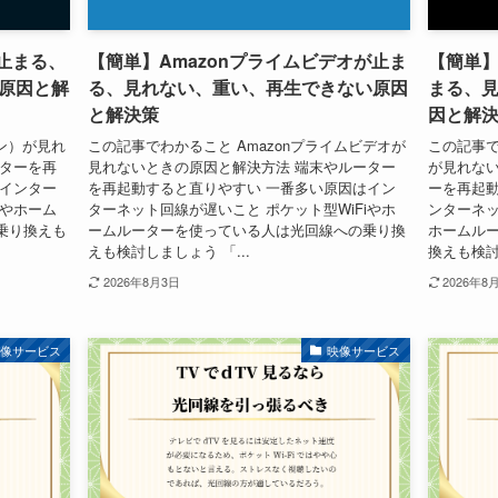
止まる、
【簡単】Amazonプライムビデオが止ま
【簡単】
原因と解
る、見れない、重い、再生できない原因
まる、
と解決策
因と解
ン）が見れ
この記事でわかること Amazonプライムビデオが
この記事で
ーターを再
見れないときの原因と解決方法 端末やルーター
が見れない
はインター
を再起動すると直りやすい 一番多い原因はイン
ーを再起動
iやホーム
ターネット回線が遅いこと ポケット型WiFiやホ
ンターネッ
乗り換えも
ームルーターを使っている人は光回線への乗り換
ホームル
えも検討しましょう 「...
換えも検討し
2026年8月3日
2026年8
映像サービス
映像サービス