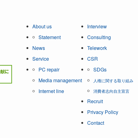
About us
Interview
Statement
Consulting
News
Telework
Service
CSR
PC repair
SDGs
Media management
人権に関する取り組み
Internet line
消費者志向自主宣言
Recruit
Privacy Policy
Contact