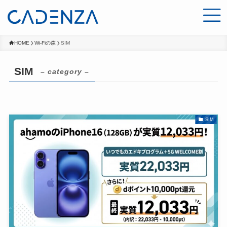
HOME
Wi-Fiの森
SIM
SIM
– category –
SIM