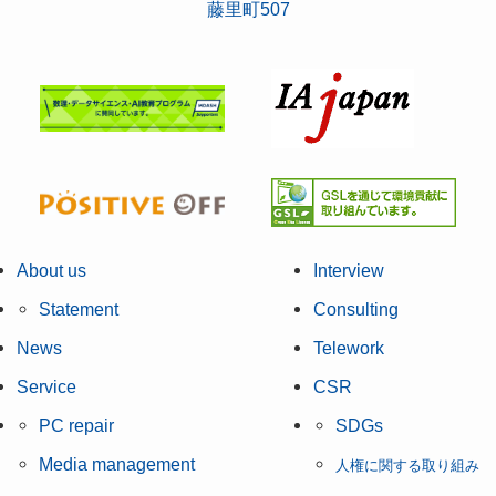
藤里町507
About us
Interview
Statement
Consulting
News
Telework
Service
CSR
PC repair
SDGs
Media management
人権に関する取り組み