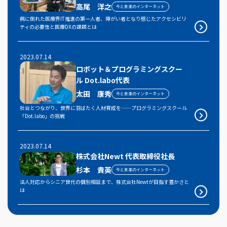
高尾 洋之
今と未来のインターネット
病に倒れた医療界IT推進の第一人者、障がい者となり感じたアクセシビリ
ティの必要性と医療DXの課題とは
2023.07.14
ロボット＆プログラミングスクー
ル Dot.labo代表
太田 康秀
今と未来のインターネット
社会とつながり、世界に羽ばたく人材育成を——プログラミングスクール
「Dot.labo」の挑戦
2023.07.14
株式会社Newt 代表取締役社長
杉本 貴英
今と未来のインターネット
法人対応からシニア世代の個別相談まで、株式会社Newtが目指す豊かさと
は