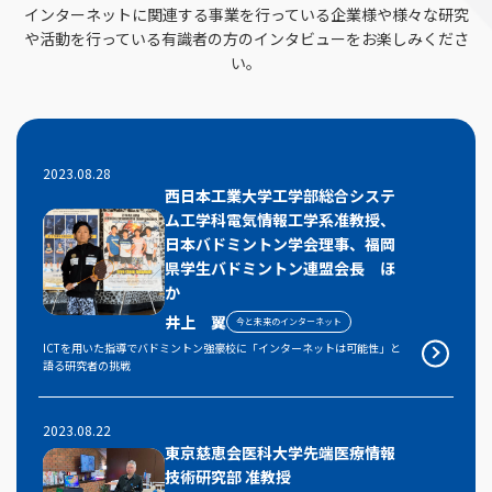
インターネットに関連する事業を行っている企業様や様々な研究
や活動を行っている有識者の方のインタビューをお楽しみくださ
い。
2023.08.28
西日本工業大学工学部総合システ
ム工学科電気情報工学系准教授、
日本バドミントン学会理事、福岡
県学生バドミントン連盟会長 ほ
か
井上 翼
今と未来のインターネット
ICTを用いた指導でバドミントン強豪校に「インターネットは可能性」と
語る研究者の挑戦
2023.08.22
東京慈恵会医科大学先端医療情報
技術研究部 准教授