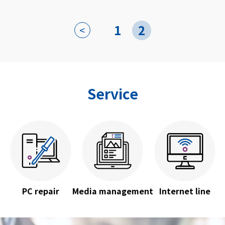
1
2
<
Service
PC repair
Media management
Internet line