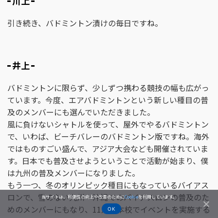
川上
引き続き、バドミントン漬けの毎日ですね。
井上
バドミントンに限らず、少しずつ携わる競技の幅も広がっ
ています。今度、エアバドミントンという新しい種目の普
及のメンバーにも選んでいただきました。
風に負けないシャトルを使って、屋外でやるバドミントン
で、いわば、ビーチバレーのバドミントン版ですね。海外
ではものすごい盛んで、アジア大会なども開催されていま
す。日本でも普及させようということで活動が始まり、僕
は九州の普及メンバーになりました。
もう一つ、冬のオリンピック種目にもなっているバイアス
ロンで、雪のない九州・沖縄でのバイアスロンの普及のた
当サイトは、利便性の向上や改善のために
Cookie
を利用しています。
めのメンバーにもなり、11月に本校でイベントを実施する
OK