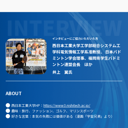
インタビューにご協力いただいた方
西日本工業大学工学部総合システム工
学科電気情報工学系准教授、 日本バド
ミントン学会理事、福岡県学生バドミ
ントン連盟会長 ほか
井上 翼
氏
ABOUT
西日本工業大学HP：
https://www3.nishitech.ac.jp/
趣味：旅行、ファッション、ゴルフ、マリンスポーツ
好きな言葉：本気の失敗には価値がある（漫画「宇宙兄弟」より）