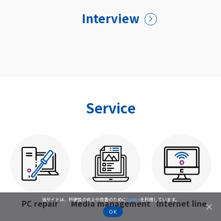
Interview
Service
当サイトは、利便性の向上や改善のために
Cookie
を利用しています。
PC repair
Media management
Internet line
OK