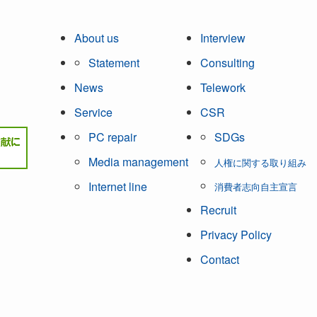
About us
Interview
Statement
Consulting
News
Telework
Service
CSR
PC repair
SDGs
Media management
人権に関する取り組み
Internet line
消費者志向自主宣言
Recruit
Privacy Policy
Contact