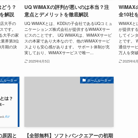
はどう？
UQ WiMAXの評判が悪いのは本当？注
WiMA
を解説
意点とデメリットを徹底解説
全10社
販店大手の
UQ WiMAXとは、KDDIの子会社であるUQコミュ
WiMAX
ビスです。
ニケーションズ株式会社が提供するWiMAXサー
が提供する
る大手の家
ビスのことです。 UQ WiMAXは、WiMAXサービ
してイン
は業界第3位
スの本家であり大本なので、他のWiMAXサービ
とです。 
3月期の決
スよりも安心感があります。 サポート体制が充
通信サービ
実しており、WiMAXサービスで唯一...
万人を突破
2025年6月5日
2025年6
ームルーター
ホームルーター
の原因と
【全部無料】ソフトバンクエアーの初期