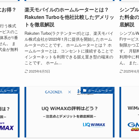
にお得？
楽天モバイルのホームルーターとは？
シンプル
Rakuten Turboを他社比較したデメリッ
た料金
トを徹底解説
底解説
を行う株式
ービスのこ
Rakuten Turbo(ラクテンターボ)とは、楽天モバイ
シンプルW
体系が1番
ル株式会社が2023年1月に提供を開始したホーム
Fiサービ
せん。 ま
ルーターのことです。 ホームルーターとは？ ホ
制限かつ
代金が無料
ームルーターとは、コンセントに接続することで
す。 月額
インターネットを利用できる据え置き型の端末の
利用中に
ことです。 ホーム...
ん。 また、
2025年6月5日
2025年6
ームルーター
ホームルーター