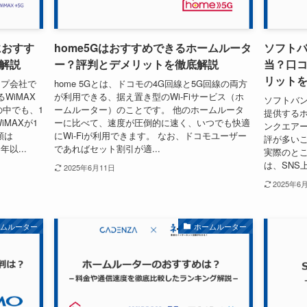
におすす
home5Gはおすすめできるホームルータ
ソフト
解説
ー？評判とデメリットを徹底解説
当？口
リット
ループ会社で
home 5Gとは、ドコモの4G回線と5G回線の両方
WiMAX
が利用できる、据え置き型のWi-Fiサービス（ホ
ソフトバ
の中でも、1
ームルーター）のことです。 他のホームルータ
提供するホ
iMAXが1
ーに比べて、速度が圧倒的に速く、いつでも快適
ンクエア
額は
にWi-Fiが利用できます。 なお、ドコモユーザー
評が多い
年以...
であればセット割引が適...
実際のとこ
は、SNS上
2025年6月11日
2025年6
ームルーター
ホームルーター