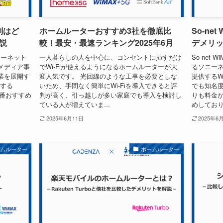
判はど
ホームルーターおすすめ3社を徹底比
So-ne
説
較！最安・最速ランキング2025年6月
デメリ
ターネット
一人暮らしの人を中心に、コンセントに挿すだけ
So-net
メディア事
でWi-Fiが使えるようになるホームルーターが大
るソニー
業を展開す
変人気です。 光回線のような工事を必要としな
提供するW
供する
いため、手間なく簡単にWi-Fiを導入できると評
でも知名度
1番おすすめ
判が高く、引っ越しが多い家庭でも導入を検討し
りも料金
ている人が増えていま...
めしておりま
2025年6月11日
2025年6
ームルーター
ホームルーター