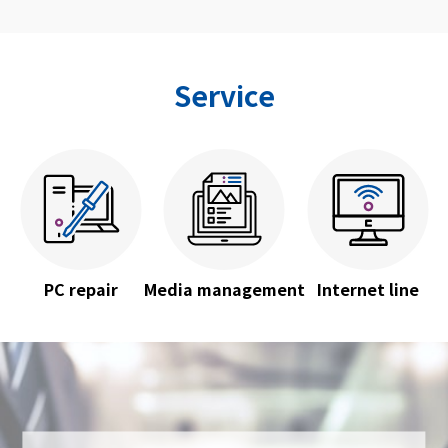
Service
PC repair
Media management
Internet line