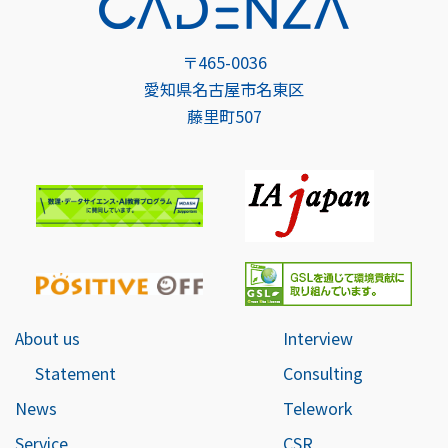
〒465-0036
愛知県名古屋市名東区
藤里町507
About us
Interview
Statement
Consulting
News
Telework
Service
CSR