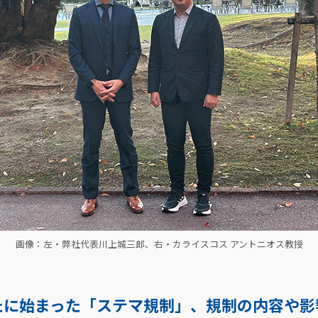
画像：左・弊社代表川上城三郎、右・カライスコス アントニオス教授
たに始まった「ステマ規制」、規制の内容や影