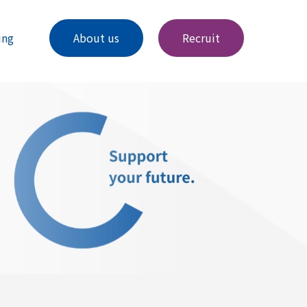
ing
About us
Recruit