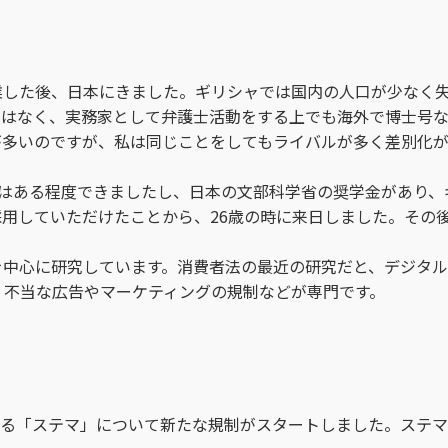
業した後、日本にきました。ギリシャでは国内の人口が少なく
ではなく、実務家として弁護士活動をする上でも海外で博士号な
が多いのですが、私は同じことをしてもライバルが多く差別化
葉はある程度できましたし、日本の文部科学省の奨学金があり、
用していただけたことから、26歳の時に来日しました。その後
を中心に研究しています。消費者法の最近の研究だと、デジタ
、不当な広告やマーケティングの規制などが専門です。
いわゆる「ステマ」について新たな規制がスタートしました。ステ