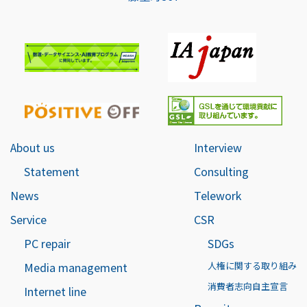
About us
Interview
Statement
Consulting
News
Telework
Service
CSR
PC repair
SDGs
Media management
人権に関する取り組み
消費者志向自主宣言
Internet line