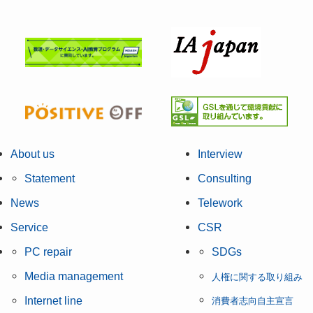
About us
Interview
Statement
Consulting
News
Telework
Service
CSR
PC repair
SDGs
Media management
人権に関する取り組み
Internet line
消費者志向自主宣言