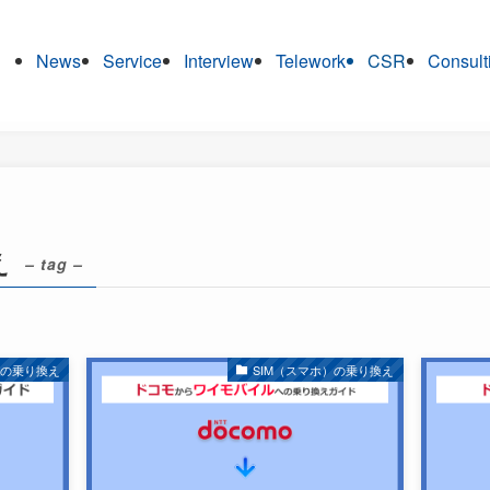
News
Service
Interview
Telework
CSR
Consult
え
– tag –
）の乗り換え
SIM（スマホ）の乗り換え