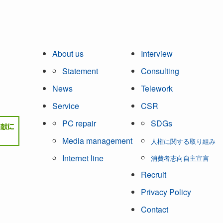
About us
Interview
Statement
Consulting
News
Telework
Service
CSR
PC repair
SDGs
Media management
人権に関する取り組み
Internet line
消費者志向自主宣言
Recruit
Privacy Policy
Contact