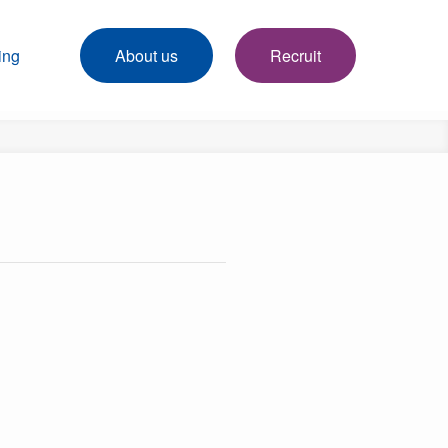
ing
About us
Recruit