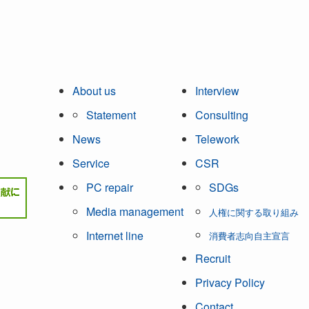
About us
Interview
Statement
Consulting
News
Telework
Service
CSR
PC repair
SDGs
Media management
人権に関する取り組み
Internet line
消費者志向自主宣言
Recruit
Privacy Policy
Contact