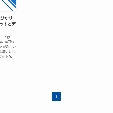
天ひかり
ットとデ
イトでは、
つの光回線
の方が新しい
な違いとし
サイト光
1