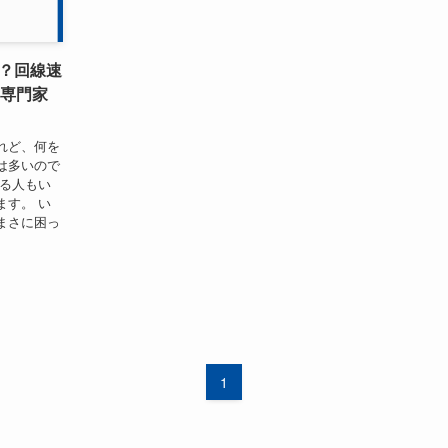
？回線速
ト専門家
れど、何を
は多いので
なる人もい
ます。 い
まさに困っ
1