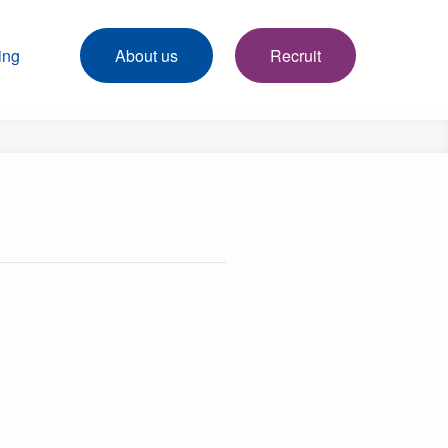
ing
About us
Recruit