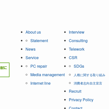
About us
Interview
Statement
Consulting
News
Telework
Service
CSR
PC repair
SDGs
Media management
人権に関する取り組み
Internet line
消費者志向自主宣言
Recruit
Privacy Policy
Contact