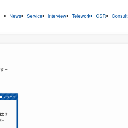
News
Service
Interview
Telework
CSR
Consult
ag –
ノウハウ