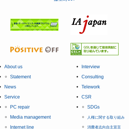
About us
Interview
Statement
Consulting
News
Telework
Service
CSR
PC repair
SDGs
Media management
人権に関する取り組み
Internet line
消費者志向自主宣言