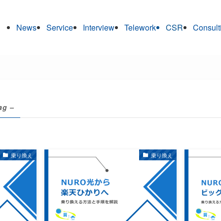
News
Service
Interview
Telework
CSR
Consult
ag –
乗り換え
乗り換え