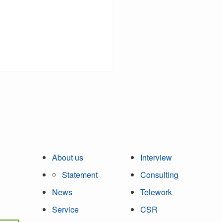
About us
Interview
Statement
Consulting
News
Telework
Service
CSR