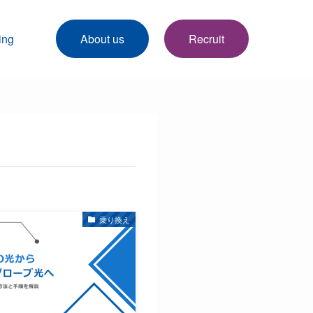
ing
About us
Recruit
乗り換え