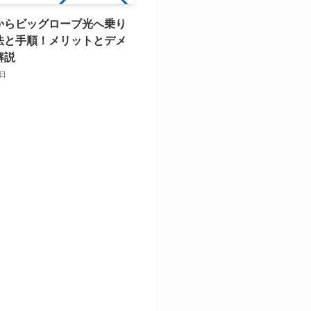
光からビッグローブ光へ乗り
法と手順！メリットとデメ
解説
5日