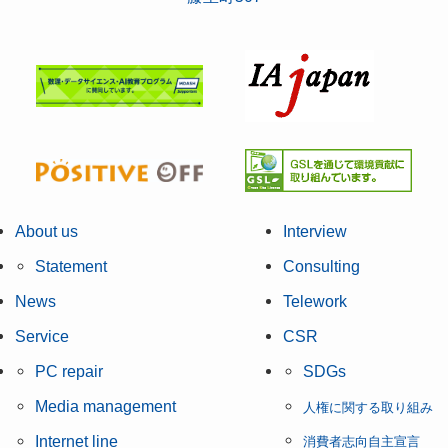
About us
Interview
Statement
Consulting
News
Telework
Service
CSR
PC repair
SDGs
Media management
人権に関する取り組み
Internet line
消費者志向自主宣言