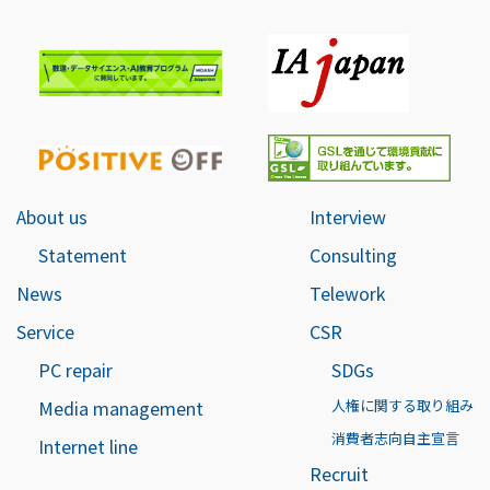
About us
Interview
Statement
Consulting
News
Telework
Service
CSR
PC repair
SDGs
Media management
人権に関する取り組み
消費者志向自主宣言
Internet line
Recruit